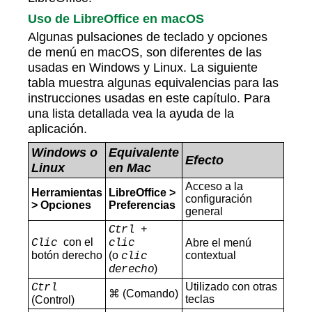
Uso de LibreOffice en macOS
Algunas pulsaciones de teclado y opciones
de menú en macOS, son diferentes de las
usadas en Windows y Linux. La siguiente
tabla muestra algunas equivalencias para las
instrucciones usadas en este capítulo. Para
una lista detallada vea la ayuda de la
aplicación.
Windows o
Equivalente
Efecto
Linux
en Mac
Acceso a la
Herramientas
LibreOffice >
configuración
> Opciones
Preferencias
general
Ctrl +
con el
Clic
clic
Abre el menú
botón derecho
(o
contextual
clic
)
derecho
Utilizado con otras
Ctrl
⌘ (Comando)
teclas
(Control)