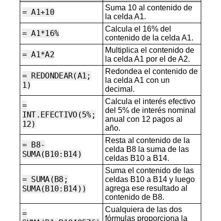
Suma 10 al contenido de
= A1+10
la celda A1.
Calcula el 16% del
= A1*16%
contenido de la celda A1.
Multiplica el contenido de
= A1*A2
la celda A1 por el de A2.
Redondea el contenido de
= REDONDEAR(A1;
la celda A1 con un
1)
decimal.
Calcula el interés efectivo
=
del 5% de interés nominal
INT.EFECTIVO(5%;
anual con 12 pagos al
12)
año.
Resta al contenido de la
= B8-
celda B8 la suma de las
SUMA(B10:B14)
celdas B10 a B14.
Suma el contenido de las
= SUMA(B8;
celdas B10 a B14 y luego
SUMA(B10:B14))
agrega ese resultado al
contenido de B8.
Cualquiera de las dos
=
fórmulas proporciona la