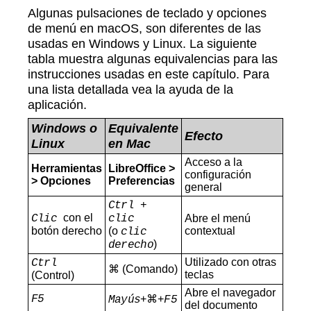
Algunas pulsaciones de teclado y opciones
de menú en macOS, son diferentes de las
usadas en Windows y Linux. La siguiente
tabla muestra algunas equivalencias para las
instrucciones usadas en este capítulo. Para
una lista detallada vea la ayuda de la
aplicación.
Windows o
Equivalente
Efecto
Linux
en Mac
Acceso a la
Herramientas
LibreOffice >
configuración
> Opciones
Preferencias
general
Ctrl +
con el
Clic
clic
Abre el menú
botón derecho
(o
contextual
clic
)
derecho
Utilizado con otras
Ctrl
⌘ (Comando)
teclas
(Control)
Abre el navegador
F5
+⌘+
Mayús
F5
del documento