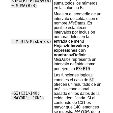
SUMA(B1:B1048576)
suma todos los números
= SUMA(B:B)
en la columna B.
Muestra el promedio de un
intervalo de celdas con el
nombre
MisDatos
. Es
posible establecer
intervalos por inclusión
nombrándolos en la
= MEDIA(MisDatos)
entrada de menú
Hojas>Intervalos y
expresiones con
nombres>Definir
. –
MisDatos
representa un
intervalo definido como
B3:B10
por ejemplo
.
Las funciones lógicas
SI
como es el caso de
ofrecen un resultado de un
análisis condicional
=SI(C31>140;
basado en los datos de la
"MAYOR"; "OK")
celda identificada. Si el
contenido de C31 es
mayor que 140, entonces
se muestra
MAYOR
, de lo