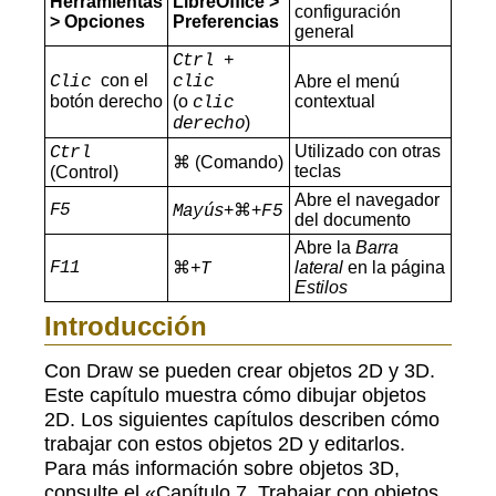
Herramientas
LibreOffice >
configuración
> Opciones
Preferencias
general
Ctrl +
con el
Clic
clic
Abre el menú
botón derecho
(o
contextual
clic
)
derecho
Utilizado con otras
Ctrl
⌘ (Comando)
teclas
(Control)
Abre el navegador
F5
+⌘+
Mayús
F5
del documento
Abre la
Barra
F11
⌘
lateral
en la página
+T
Estilos
Introducción
Con Draw se pueden crear objetos 2D y 3D.
Este capítulo muestra cómo dibujar objetos
2D. Los siguientes capítulos describen cómo
trabajar con estos objetos 2D y editarlos.
Para más información sobre objetos 3D,
consulte el «Capítulo 7, Trabajar con objetos