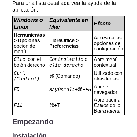
Para una lista detallada vea la ayuda de la
aplicación.
Windows o
Equivalente en
Efecto
Linux
Mac
Herramientas
Acceso a las
> Opciones
LibreOffice >
opciones de
opción de
Preferencias
configuración
menú
con el
o
Clic
Control+clic
Abre menú
botón derecho
contextual
clic derecho
Ctrl
Utilizado con
⌘ (Comando)
otras teclas
(Control)
Abre el
F5
+⌘+
Mayúscula
F5
navegador
Abre página
F11
⌘+T
Estilos
de la
Barra lateral
Empezando
Instalación