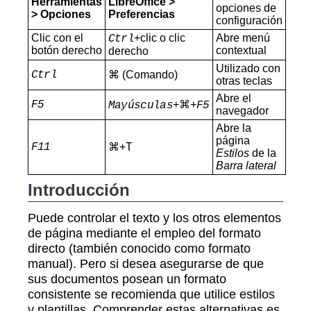
Herramientas
LibreOffice >
opciones de
> Opciones
Preferencias
configuración
Clic con el
+clic o clic
Abre menú
Ctrl
botón derecho
contextual
derecho
Utilizado con
Ctrl
⌘ (Comando)
otras teclas
Abre el
F5
+⌘+
Mayúsculas
F5
navegador
Abre la
página
F11
⌘+T
Estilos
de la
Barra lateral
Introducción
Puede controlar el texto y los otros elementos
de página mediante el empleo del formato
directo (también conocido como formato
manual). Pero si desea asegurarse de que
sus documentos posean un formato
consistente se recomienda que utilice estilos
y plantillas. Comprender estas alternativas es